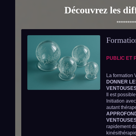
Découvrez les dif
**********
Formatio
PUBLIC ET 
La formation 
DONNER LES
VENTOUSE
Il est possib
Initiation ave
autant thérape
APPROFONDI
VENTOUSE
rapidement da
kinésithérapi