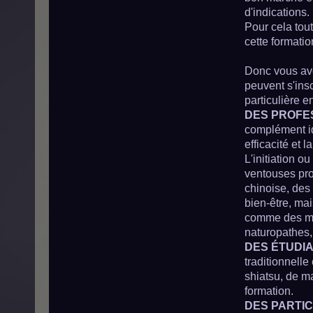
d'indications.
Pour cela tou
cette formatio
Donc vous ave
peuvent s'insc
particulière 
DES PROFE
complément id
efficacité et 
L'initiation o
ventouses pro
chinoise, des
bien-être, mai
comme des mé
naturopathes, 
DES ÉTUDIA
traditionnelle
shiatsu, de m
formation.
DES PARTIC