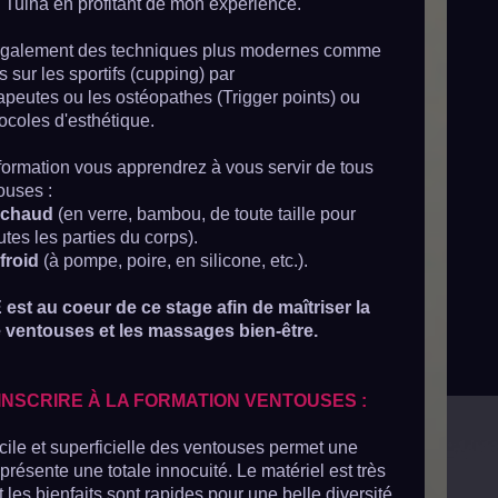
 Tuina en profitant de mon expérience.
 également des techniques plus modernes comme
es sur les sportifs (cupping) par
rapeutes ou les ostéopathes (Trigger points) ou
ocoles d'esthétique.
 formation vous apprendrez à vous servir de tous
ouses :
 chaud
(en verre, bambou, de toute taille pour
utes les parties du corps).
froid
(à pompe, poire, en silicone, etc.).
est au coeur de ce stage afin de maîtriser la
 ventouses et les massages bien-être.
'INSCRIRE À LA FORMATION VENTOUSES :
facile et superficielle des ventouses permet une
i présente une totale innocuité. Le matériel est très
les bienfaits sont rapides pour une belle diversité