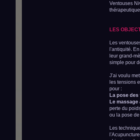
Ventouses Nive
thérapeutique 
LES OBJECT
Les ventouses
l'antiquité. E
leur grand-mèr
simple pour d
J'ai voulu met
les tensions 
pour :
La pose des
Le massage 
perte du poid
ou la pose de
Les techniques
l'Acupunctur