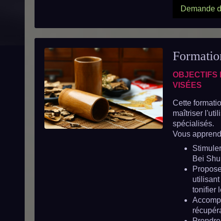
Demande de
Formatio
OBJECTIFS
VISÉES
Cette formati
maîtriser l'ut
spécialisés.
Vous apprendr
Stimuler
Bei Shu
Propose
utilisan
tonifier 
Accompag
récupéra
Prendre