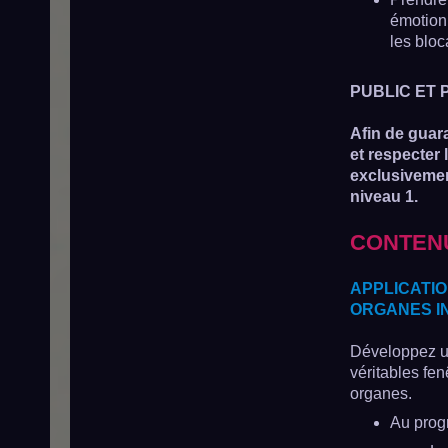
émotionn
les bloc
PUBLIC ET 
Afin de guar
et respecter
exclusivemen
niveau 1.
CONTENU
APPLICATIO
ORGANES I
Développez un
véritables fen
organes.
Au prog